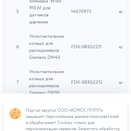
Бобышка Wika
910.61 для
5
14070973
шт
датчиков
давления
Уплотнительное
кольцо для
6
FDK-083G2211
шт
расходомеров
Siemens DN40
Уплотнительное
кольцо для
7
FDK-083G2212
шт
расходомеров
Siemens DN50
Уплотнительное
Портал закупок ООО «КОМОС ГРУПП»
кольцо для
защищает персональные данные пользователей
8
FDK-083G2213
шт
расходомеров
и обрабатывает Cookies только для
Siemens DN60
персонализации сервисов. Запретить обработку