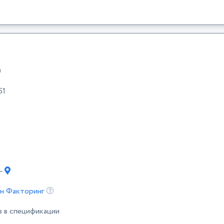
0
51
 —
н Факторинг
в в спецификации