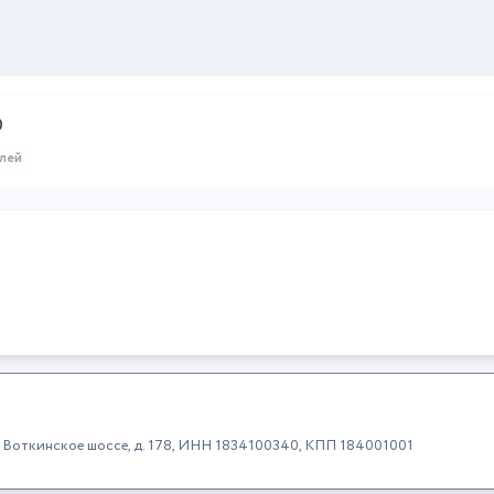
D
илей
к, Воткинское шоссе, д. 178, ИНН 1834100340, КПП 184001001