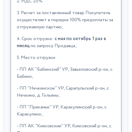
2. НДС 20%
3. Расчет за поставленный товар Покупатель
осуществляет в порядке 100% предоплаты за
отгружаемую партию;
4. Срок отгрузки:
с мая по октябрь
1 раз
в
месяц
по запросу Продавца;
5. Место отгрузки:
- ПП АК "Бабинский" УР, Завьяловский р-он, с.
Бабино;
- ПП "Нечкинское" УР, Сарапульский р-он, с
Нечкино, д. Гольяны;
- ПП "Прикамье" УР, Каракулинский р-он, с
Каракулино;
- ПП АК "Киясовскии" УР, Киясовский р-он, с.